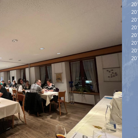
20
20
20
20
20
20
20
20