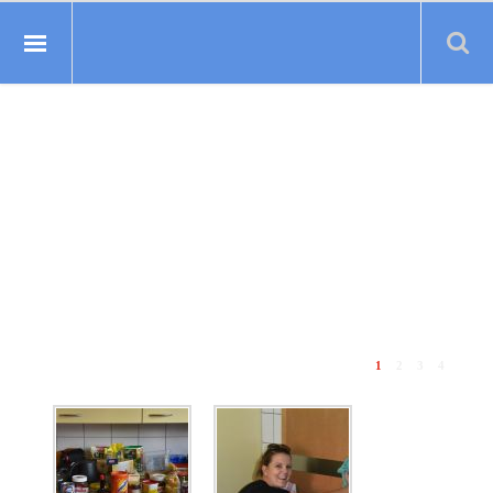
Suche:
GALERIE 2020
Hausputz
1
2
3
4