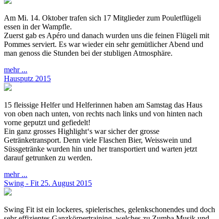
Am Mi. 14. Oktober trafen sich 17 Mitglieder zum Pouletflügeli
essen in der Wampfle.
Zuerst gab es Apéro und danach wurden uns die feinen Flügeli mit
Pommes serviert. Es war wieder ein sehr gemütlicher Abend und
man genoss die Stunden bei der stubligen Atmosphäre.
mehr ...
Hausputz 2015
15 fleissige Helfer und Helferinnen haben am Samstag das Haus
von oben nach unten, von rechts nach links und von hinten nach
vorne geputzt und gefiedelt!
Ein ganz grosses Highlight‘s war sicher der grosse
Getränketransport. Denn viele Flaschen Bier, Weisswein und
Süssgetränke wurden hin und her transportiert und warten jetzt
darauf getrunken zu werden.
mehr ...
Swing - Fit 25. August 2015
Swing Fit ist ein lockeres, spielerisches, gelenkschonendes und doch
sehr effizientes Ganzkörpertraining, welches zu Zumba Musik und