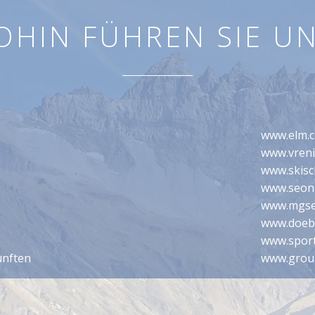
OHIN FÜHREN SIE UN
www.elm.
www.vreni
www.skisc
www.seon
www.mgse
www.doebe
www.spor
ünften
www.grou