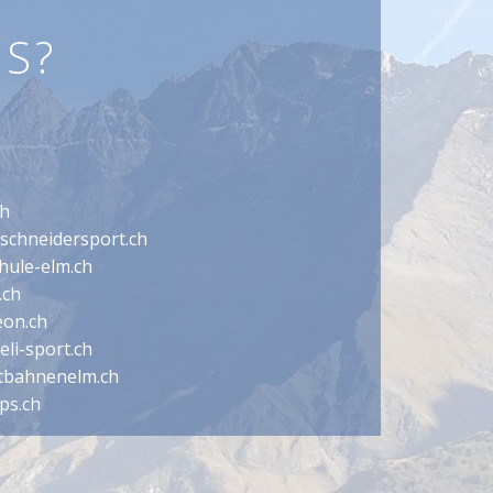
S?
ch
schneidersport.ch
hule-elm.ch
.ch
on.ch
li-sport.ch
tbahnenelm.ch
ps.ch