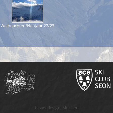
Weihnachten/Neujahr 22/23
ts-webdesign, Möriken