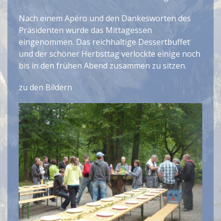
Nach einem Apéro und den Dankesworten des
Präsidenten wurde das Mittagessen
eingenommen. Das reichhaltige Dessertbuffet
und der schöner Herbsttag verlockte einige noch
bis in den frühen Abend zusammen zu sitzen.
zu den Bildern