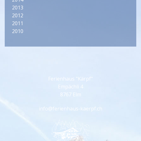
2013
2012
2011
2010
Ferienhaus "Kärpf"
Empächli 4
8767 Elm
info@ferienhaus-kaerpf.ch