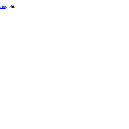
scing
elit.